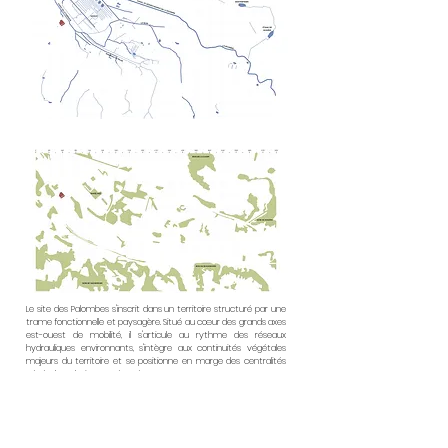
Le site des Palombes s'inscrit dans un territoire structuré par une
trame fonctionnelle et paysagère. Situé au cœur des grands axes
est-ouest de mobilité, il s'articule au rythme des réseaux
hydrauliques environnants, s'intègre aux continuités végétales
majeurs du territoire et se positionne en marge des centralités
végétales urbaines aménagées.
C'est sur cette base que se construit le parti-pris du projet. Sa
colonne vertébrale se dessine au cœur du site, afin de lier la
résidence au territoire de la Grive. Le passage au travers des
Palombes donne un accès direct aux commerces, aux écoles et à