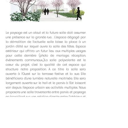
Le paysage est un atout et la future salle doit assumer
une présence sur la grande rue. . L’espace dégagé par
la démolition de l’actuelle salle laisse la place à un
jardin d’été sur lequel ouvre la salle des fêtes. Espace
extérieur qui offrira un futur lieu aux multiples usages
pour cette dernière (photo de mariage, réception,
évènements communaux,...)La salle polyvalente est le
cœur du projet, c’est la qualité de cet espace qui
structure notre proposition. A ce titre la salle sera
ouverte à l’Ouest sur la terrasse festive et la vue. Elle
bénéficiera d’une lumière naturelle maitrisée. Elle sera
largement ouverte sur le hall et le parvis à l’Est laissant
voir depuis l’espace urbain ses activités multiples. Nous
proposons une salle traversante entre parvis et paysage
en travaillant sur une relation directe entre l’intérieur et
l’extérieur pour laisser penser que cette salle est en
réalité un véritable espace public intérieur accessible
à tous. Un lieu de rencontre public et ouvert abrité par
une simple toiture.